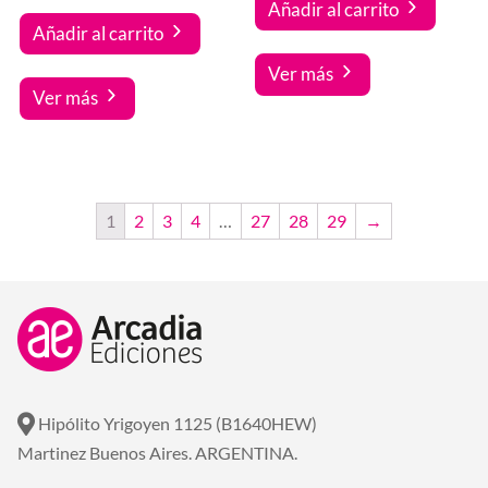
Añadir al carrito
Añadir al carrito
Ver más
Ver más
1
2
3
4
…
27
28
29
→
Hipólito Yrigoyen 1125 (B1640HEW)
Martinez Buenos Aires. ARGENTINA.