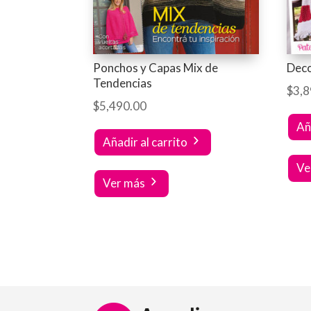
Ponchos y Capas Mix de
Deco
Tendencias
$
3,8
$
5,490.00
Añ
Añadir al carrito
Ve
Ver más