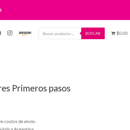
0
Búsqueda
$0.00
de
BUSCAR
productos
res Primeros pasos
ye costos de envío.
pública Argentina.