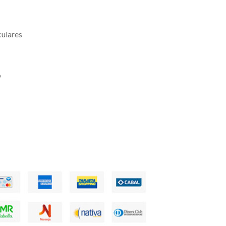
culares
o