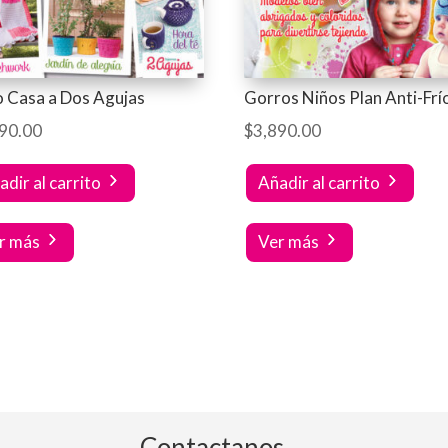
 Casa a Dos Agujas
Gorros Niños Plan Anti-Frí
90.00
$
3,890.00
adir al carrito
Añadir al carrito
r más
Ver más
Contactanos