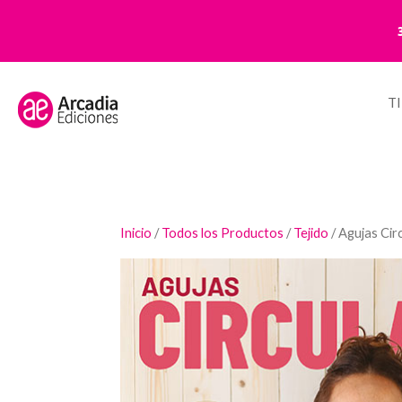
T
Inicio
/
Todos los Productos
/
Tejido
/ Agujas Cir