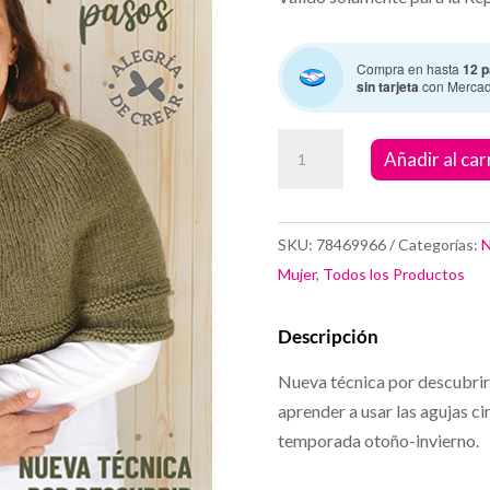
Compra en hasta
12 p
sin tarjeta
con Merca
Agujas
Añadir al car
Circulares
Primeros
pasos
SKU:
78469966
Categorías:
N
cantidad
Mujer
,
Todos los Productos
Descripción
Nueva técnica por descubrir.
aprender a usar las agujas cir
temporada otoño-invierno.