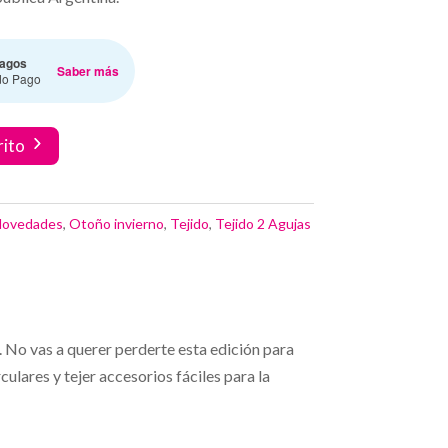
agos
Saber más
do Pago
rito
ovedades
,
Otoño invierno
,
Tejido
,
Tejido 2 Agujas
 No vas a querer perderte esta edición para
culares y tejer accesorios fáciles para la