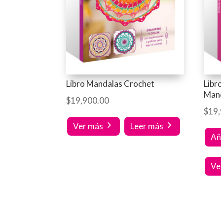
Libro Mandalas Crochet
Libr
Man
$
19,900.00
$
19
Ver más
Leer más
Añ
Ve