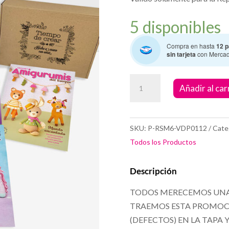
5 disponibles
Compra en hasta
12 p
sin tarjeta
con Merca
Amigurumis
Añadir al car
Colección
Magica
cantidad
SKU:
P-RSM6-VDP0112
Cate
Todos los Productos
Descripción
TODOS MERECEMOS UNA
TRAEMOS ESTA PROMOCI
(DEFECTOS) EN LA TAPA