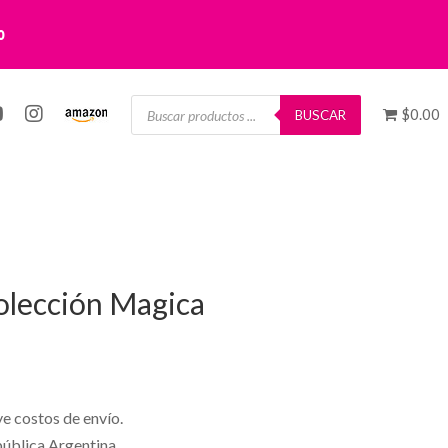
0
Búsqueda
$0.00
de
BUSCAR
productos
lección Magica
ye costos de envío.
pública Argentina.