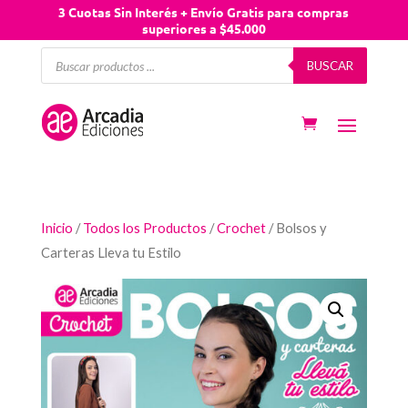
3 Cuotas Sin Interés + Envío Gratis para compras
superiores a $45.000
Búsqueda
BUSCAR
de
productos
Inicio
/
Todos los Productos
/
Crochet
/ Bolsos y
Carteras Lleva tu Estilo