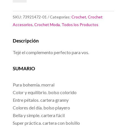
Carteras
Lleva
SKU:
73921472-01
Categorías:
Crochet
,
Crochet
tu
Accesorios
,
Crochet Moda
,
Todos los Productos
Estilo
cantidad
Descripción
Tejé el complemento perfecto para vos.
SUMARIO
Pura bohemia. morral
Color y equilibrio. bolso colorido
Entre pétalos. cartera granny
Colores del día. bolso playero
Bella y simple. cartera fácil
Super práctica. cartera con bolsillo