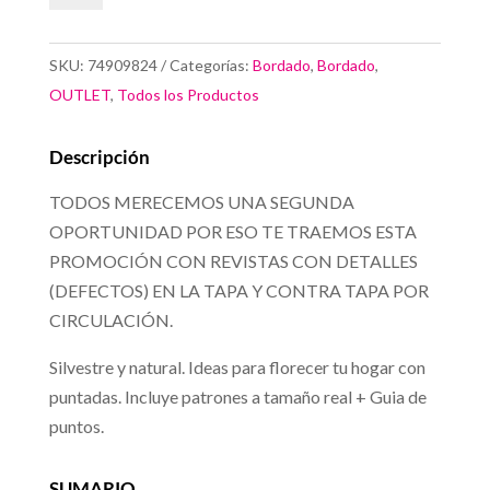
Silvestre
y
SKU:
74909824
Categorías:
Bordado
,
Bordado
,
Natural
OUTLET
,
Todos los Productos
cantidad
Descripción
TODOS MERECEMOS UNA SEGUNDA
OPORTUNIDAD POR ESO TE TRAEMOS ESTA
PROMOCIÓN CON REVISTAS CON DETALLES
(DEFECTOS) EN LA TAPA Y CONTRA TAPA POR
CIRCULACIÓN.
Silvestre y natural. Ideas para florecer tu hogar con
puntadas. Incluye patrones a tamaño real + Guia de
puntos.
SUMARIO