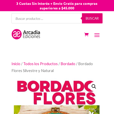
3 Cuotas Sin Interés + Envío Gratis para compras
superiores a $45.000
Búsqueda
BUSCAR
de
productos
Inicio
/
Todos los Productos
/
Bordado
/ Bordado
Flores Silvestre y Natural