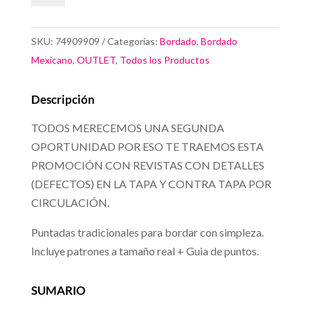
un
Paraiso
SKU:
74909909
Categorías:
Bordado
,
Bordado
de
Mexicano
,
OUTLET
,
Todos los Productos
Color
cantidad
Descripción
TODOS MERECEMOS UNA SEGUNDA
OPORTUNIDAD POR ESO TE TRAEMOS ESTA
PROMOCIÓN CON REVISTAS CON DETALLES
(DEFECTOS) EN LA TAPA Y CONTRA TAPA POR
CIRCULACIÓN.
Puntadas tradicionales para bordar con simpleza.
Incluye patrones a tamaño real + Guia de puntos.
SUMARIO