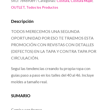
SKU:
78469089
Categorías:
Costura
,
Costura Mujer
,
OUTLET
,
Todos los Productos
Descripción
TODOS MERECEMOS UNA SEGUNDA
OPORTUNIDAD POR ESO TE TRAEMOS ESTA
PROMOCIÓN CON REVISTAS CON DETALLES
(DEFECTOS) EN LA TAPA Y CONTRA TAPA POR
CIRCULACIÓN.
Seguí las tendencias creando tu propia ropa con
guías paso a paso en los talles del 40 al 46. Incluye
moldes a tamaño real.
SUMARIO
Camisa con frunce