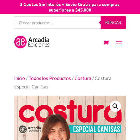
3 Cuotas Sin Interés + Envío Gratis para compras
superiores a $45.000
Búsqueda
BUSCAR
de
productos
Inicio
/
Todos los Productos
/
Costura
/ Costura
Especial Camisas