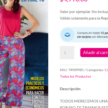
Valor por ejemplar. No incluy
Válido solamente para la Rep
Compra en hasta
12 pa
sin tarjeta
con Mercad
Costura
Añadir al carr
Lo
hice
Yo.
SKU:
74909985
Categorías:
C
Modelos
Todos los Productos
prácticos
y
Descripción
económicos
TODOS MERECEMOS UNA
cantidad
POR ESO TE TRAEMOS E