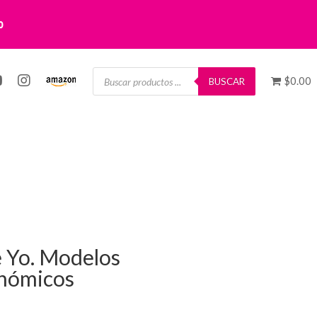
0
Búsqueda
$0.00
de
BUSCAR
productos
e Yo. Modelos
onómicos