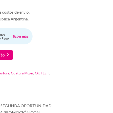
e costos de envío.
ública Argentina.
gos
Saber más
o Pago
ito
ostura
,
Costura Mujer
,
OUTLET
,
 SEGUNDA OPORTUNIDAD
STA PROMOCIÓN CON