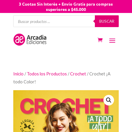
3 Cuotas Sin Interés + Envío Gratis para compras
superiores a $45.000
Búsqueda
BUSCAR
de
productos
Inicio
/
Todos los Productos
/
Crochet
/ Crochet ¡A
todo Color!