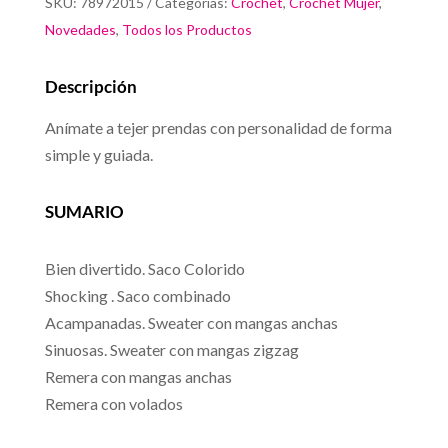
SKU:
78972015
Categorías:
Crochet
,
Crochet Mujer
,
cantidad
Novedades
,
Todos los Productos
Descripción
Anímate a tejer prendas con personalidad de forma
simple y guiada.
SUMARIO
Bien divertido. Saco Colorido
Shocking . Saco combinado
Acampanadas. Sweater con mangas anchas
Sinuosas. Sweater con mangas zigzag
Remera con mangas anchas
Remera con volados