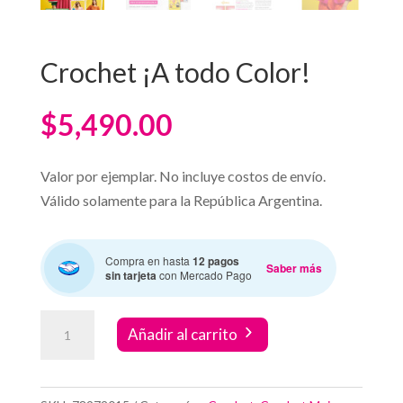
Crochet ¡A todo Color!
$
5,490.00
Valor por ejemplar. No incluye costos de envío.
Válido solamente para la República Argentina.
Compra en hasta
12 pagos
Saber más
sin tarjeta
con Mercado Pago
Crochet
Añadir al carrito
¡A
todo
Color!