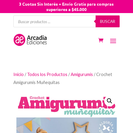
3 Cuotas Sin Interés + Envío Gratis para compras
superiores a $45.000
Búsqueda
BUSCAR
de
productos
Inicio
/
Todos los Productos
/
Amigurumis
/ Crochet
Amigurumis Muñequitas