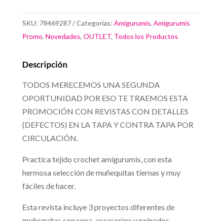
Amigurumis
Muñequitas
SKU:
78469287
Categorías:
Amigurumis
,
Amigurumis
cantidad
Promo
,
Novedades
,
OUTLET
,
Todos los Productos
Descripción
TODOS MERECEMOS UNA SEGUNDA
OPORTUNIDAD POR ESO TE TRAEMOS ESTA
PROMOCIÓN CON REVISTAS CON DETALLES
(DEFECTOS) EN LA TAPA Y CONTRA TAPA POR
CIRCULACIÓN.
Practica tejido crochet amigurumis, con esta
hermosa selección de muñequitas tiernas y muy
fáciles de hacer.
Esta revista incluye 3 proyectos diferentes de
muñequitas con ropa, accesorios y peinados.