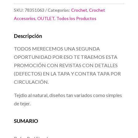
Tendencia.
SKU:
78351063
Categorías:
Crochet
,
Crochet
Tejido
Accesorios
,
OUTLET
,
Todos los Productos
al
natural
Descripción
cantidad
TODOS MERECEMOS UNA SEGUNDA
OPORTUNIDAD POR ESO TE TRAEMOS ESTA
PROMOCIÓN CON REVISTAS CON DETALLES
(DEFECTOS) EN LA TAPA Y CONTRA TAPA POR
CIRCULACIÓN.
Tejdio al natural, diseños tan variados como simples
de tejer.
SUMARIO