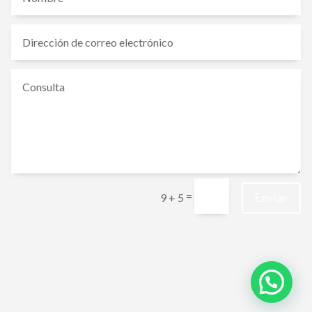
=
Enviar
9 + 5