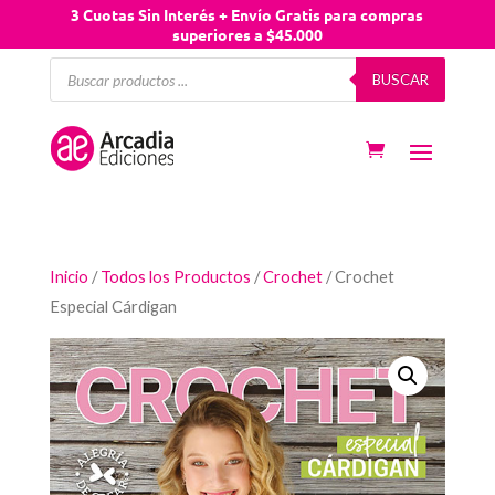
3 Cuotas Sin Interés + Envío Gratis para compras
superiores a $45.000
Búsqueda
BUSCAR
de
productos
Inicio
/
Todos los Productos
/
Crochet
/ Crochet
Especial Cárdigan