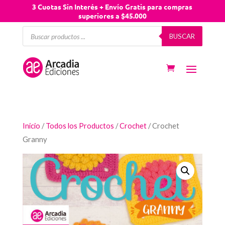
3 Cuotas Sin Interés + Envío Gratis para compras
superiores a $45.000
Búsqueda
BUSCAR
de
productos
Inicio
/
Todos los Productos
/
Crochet
/ Crochet
Granny