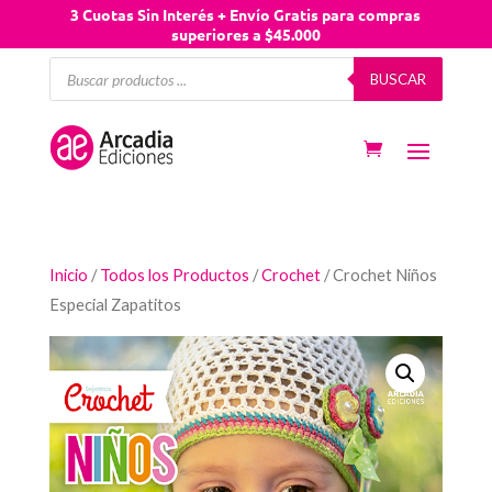
3 Cuotas Sin Interés + Envío Gratis para compras
superiores a $45.000
Búsqueda
BUSCAR
de
productos
Inicio
/
Todos los Productos
/
Crochet
/ Crochet Niños
Especial Zapatitos