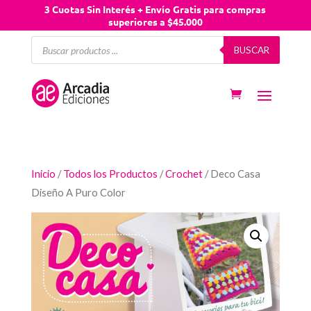
3 Cuotas Sin Interés + Envío Gratis para compras
superiores a $45.000
Búsqueda
BUSCAR
de
productos
Inicio
/
Todos los Productos
/
Crochet
/ Deco Casa
Diseño A Puro Color