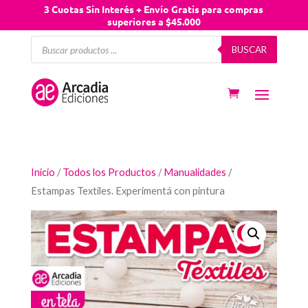
3 Cuotas Sin Interés + Envío Gratis para compras
superiores a $45.000
Búsqueda
BUSCAR
de
productos
Inicio
/
Todos los Productos
/
Manualidades
/
Estampas Textiles. Experimentá con pintura