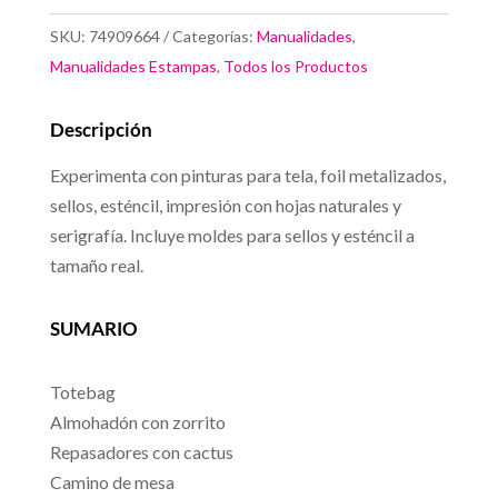
con
SKU:
74909664
Categorías:
Manualidades
,
pintura
Manualidades Estampas
,
Todos los Productos
cantidad
Descripción
Experimenta con pinturas para tela, foil metalizados,
sellos, esténcil, impresión con hojas naturales y
serigrafía. Incluye moldes para sellos y esténcil a
tamaño real.
SUMARIO
Totebag
Almohadón con zorrito
Repasadores con cactus
Camino de mesa