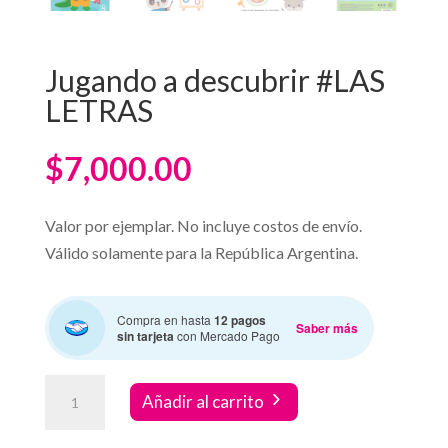
Jugando a descubrir #LAS
LETRAS
$
7,000.00
Valor por ejemplar. No incluye costos de envío.
Válido solamente para la República Argentina.
Compra en hasta
12 pagos
Saber más
sin tarjeta
con Mercado Pago
Jugando
Añadir al carrito
a
descubrir