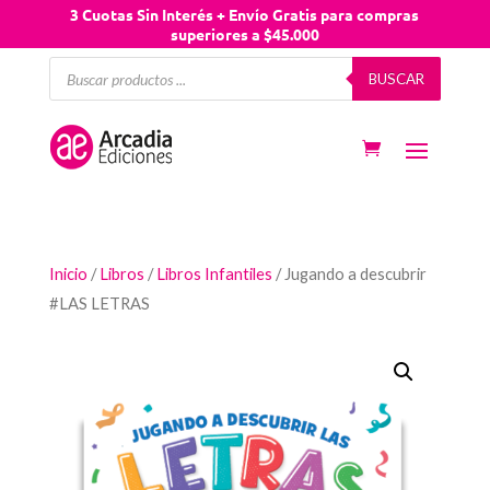
3 Cuotas Sin Interés + Envío Gratis para compras
superiores a $45.000
Búsqueda
BUSCAR
de
productos
Inicio
/
Libros
/
Libros Infantiles
/ Jugando a descubrir
#LAS LETRAS