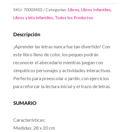
#LAS
SKU:
70003403
Categorías:
Libros
,
Libros Infantiles
,
LETRAS
Libros y kits infantiles
,
Todos los Productos
cantidad
Descripción
¡Aprender las letras nunca fue tan divertido! Con
este libro lleno de color, los peques podrán
reconocer el abecedario mientras juegan con
simpáticos personajes y actividades interactivas.
Perfecto para preescolar o jardín, con ejercicios
para reforzar la lectura inicial y el trazo de letras.
SUMARIO
Características:
Medidas: 28 x 20 cm