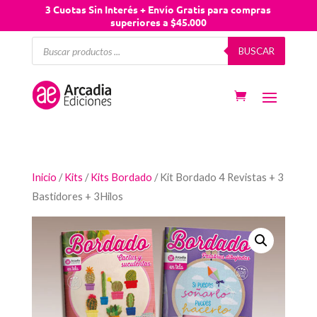
3 Cuotas Sin Interés + Envío Gratis para compras
superiores a $45.000
Búsqueda
BUSCAR
de
productos
Inicio
/
Kits
/
Kits Bordado
/ Kit Bordado 4 Revistas + 3
Bastidores + 3Hilos