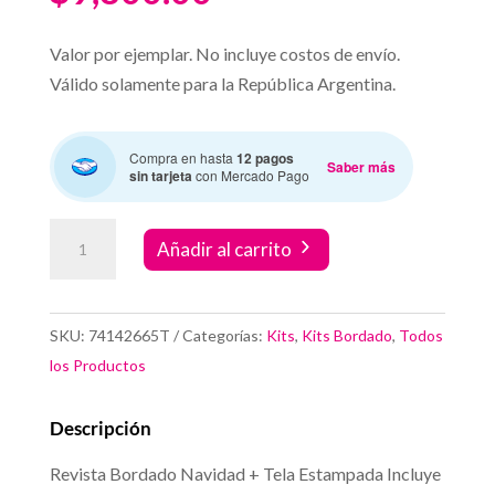
Valor por ejemplar. No incluye costos de envío.
Válido solamente para la República Argentina.
Compra en hasta
12 pagos
Saber más
sin tarjeta
con Mercado Pago
Kit
Añadir al carrito
Bordado
Navidad
cantidad
SKU:
74142665T
Categorías:
Kits
,
Kits Bordado
,
Todos
los Productos
Descripción
Revista Bordado Navidad + Tela Estampada Incluye