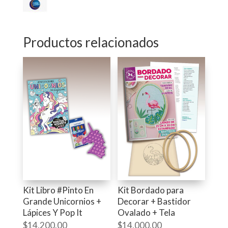
Productos relacionados
Kit Libro #Pinto En
Kit Bordado para
Grande Unicornios +
Decorar + Bastidor
Lápices Y Pop It
Ovalado + Tela
$
14,200.00
$
14,000.00