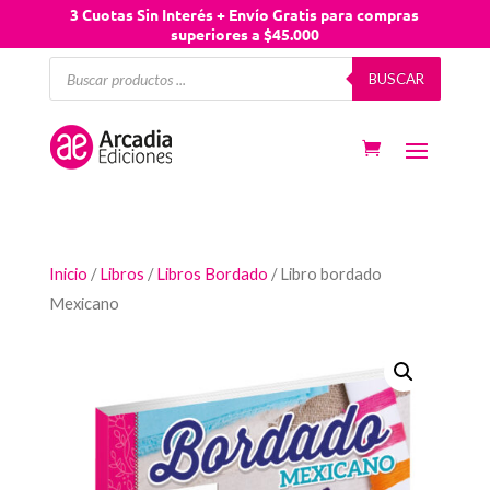
3 Cuotas Sin Interés + Envío Gratis para compras
superiores a $45.000
Búsqueda
BUSCAR
de
productos
Inicio
/
Libros
/
Libros Bordado
/ Libro bordado
Mexicano