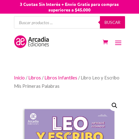
3 Cuotas Sin Interés + Envío Gratis para compras
superiores a $45.000
Búsqueda
BUSCAR
de
productos
Inicio
/
Libros
/
Libros Infantiles
/ Libro Leo y Escribo
Mis Primeras Palabras