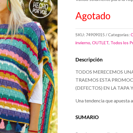
Agotado
SKU:
74909015
Categorías:
C
invierno
,
OUTLET
,
Todos los P
Descripción
TODOS MERECEMOS UNA
TRAEMOS ESTA PROMOCI
(DEFECTOS) EN LA TAPA
Una tendencia que apuesta al 
SUMARIO