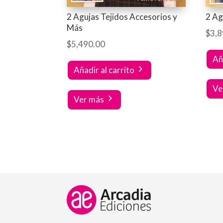
2 Agujas Tejidos Accesorios y
2 Ag
Más
$
3,8
$
5,490.00
Añ
Añadir al carrito
Ve
Ver más