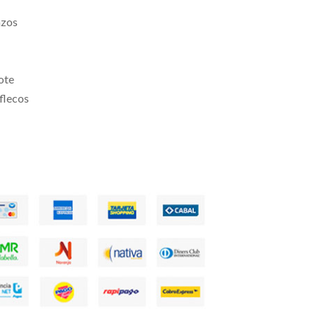
azos
ote
flecos