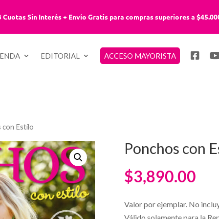
3 Cuotas Sin Interés + Envío Gratis para compras superiores a $45.00
IENDA
EDITORIAL
ACCESO MAYORISTA
 con Estilo
Ponchos con Es
$
3,890.00
Valor por ejemplar. No inclu
Válido solamente para la Re