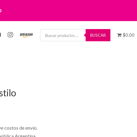
0
Búsqueda
$0.00
de
BUSCAR
productos
tilo
ye costos de envío.
pública Argentina.