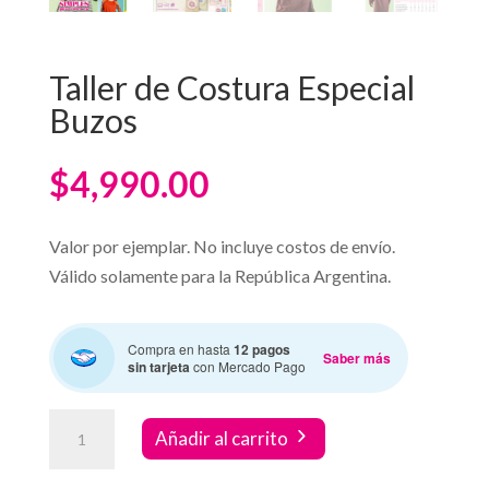
Taller de Costura Especial
Buzos
$
4,990.00
Valor por ejemplar. No incluye costos de envío.
Válido solamente para la República Argentina.
Compra en hasta
12 pagos
Saber más
sin tarjeta
con Mercado Pago
Taller
Añadir al carrito
de
Costura