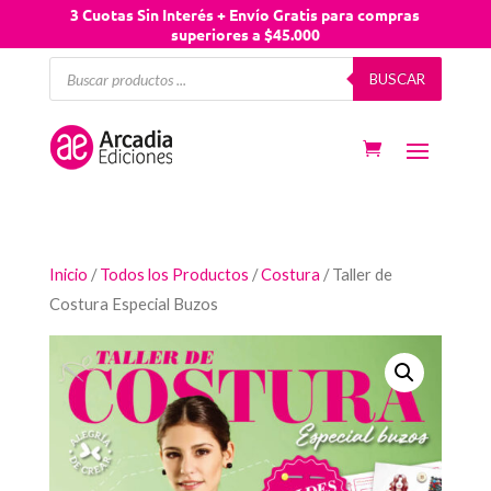
3 Cuotas Sin Interés + Envío Gratis para compras
superiores a $45.000
Búsqueda
BUSCAR
de
productos
Inicio
/
Todos los Productos
/
Costura
/ Taller de
Costura Especial Buzos