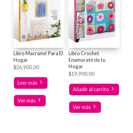
Libro Macramé Para El
Libro Crochet
Hogar
Enamorate de tu
Hogar
$
26,900.00
$
19,900.00
Leer más
Añadir al carrito
Ver más
Ver más