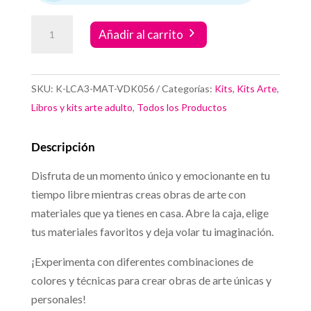
Tiempo
Añadir al carrito
de
crear.
Color
SKU:
K-LCA3-MAT-VDK056
Categorías:
Kits
,
Kits Arte
,
y
Libros y kits arte adulto
,
Todos los Productos
relax
#2
Descripción
basico
cantidad
Disfruta de un momento único y emocionante en tu
tiempo libre mientras creas obras de arte con
materiales que ya tienes en casa. Abre la caja, elige
tus materiales favoritos y deja volar tu imaginación.
¡Experimenta con diferentes combinaciones de
colores y técnicas para crear obras de arte únicas y
personales!