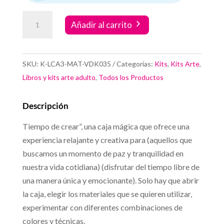
Tiempo
Añadir al carrito
de
crear.
Color
SKU:
K-LCA3-MAT-VDK035
Categorías:
Kits
,
Kits Arte
,
y
Libros y kits arte adulto
,
Todos los Productos
relax
#2
Descripción
cantidad
Tiempo de crear”, una caja mágica que ofrece una
experiencia relajante y creativa para (aquellos que
buscamos un momento de paz y tranquilidad en
nuestra vida cotidiana) (disfrutar del tiempo libre de
una manera única y emocionante). Solo hay que abrir
la caja, elegir los materiales que se quieren utilizar,
experimentar con diferentes combinaciones de
colores y técnicas.