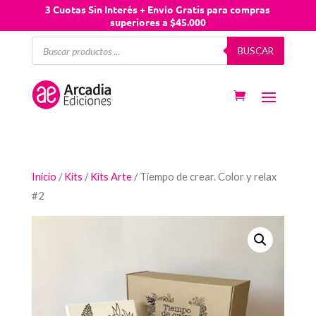
3 Cuotas Sin Interés + Envío Gratis para compras
superiores a $45.000
Búsqueda
BUSCAR
de
productos
Inicio
/
Kits
/
Kits Arte
/ Tiempo de crear. Color y relax
#2