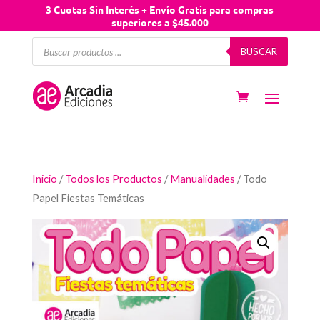
3 Cuotas Sin Interés + Envío Gratis para compras
superiores a $45.000
Búsqueda
BUSCAR
de
productos
Inicio
/
Todos los Productos
/
Manualidades
/ Todo
Papel Fiestas Temáticas