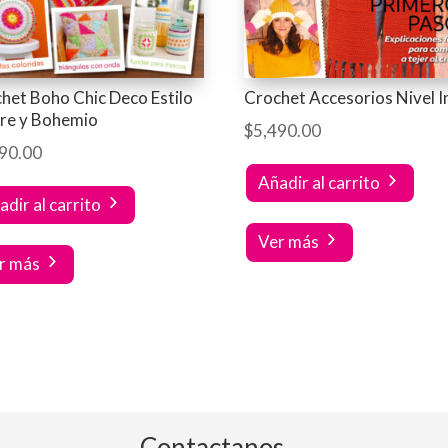
het Boho Chic Deco Estilo
Crochet Accesorios Nivel In
re y Bohemio
$
5,490.00
90.00
Añadir al carrito
adir al carrito
Ver más
r más
Contactanos