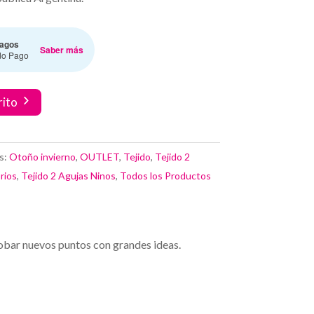
agos
Saber más
do Pago
rito
s:
Otoño invierno
,
OUTLET
,
Tejido
,
Tejido 2
rios
,
Tejido 2 Agujas Ninos
,
Todos los Productos
bar nuevos puntos con grandes ideas.