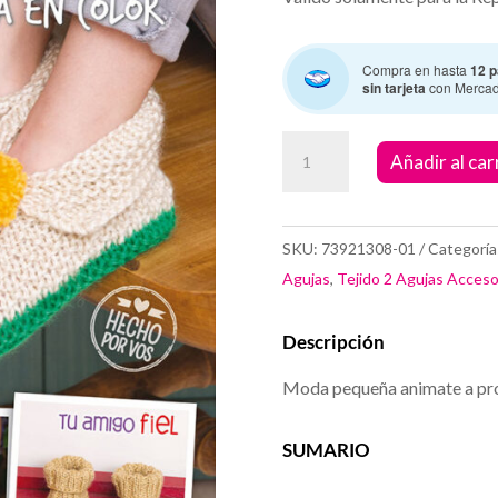
Compra en hasta
12 p
sin tarjeta
con Merca
Zapatitos
Añadir al car
Fantasia
en
Color
SKU:
73921308-01
Categoría
cantidad
Agujas
,
Tejido 2 Agujas Acceso
Descripción
Moda pequeña animate a pro
SUMARIO