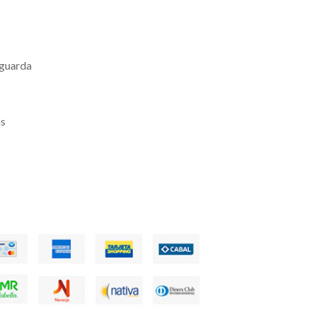
 guarda
as