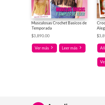
Musculosas Crochet Basicos de
Croc
Temporada
Aleg
$
3,890.00
$
3,8
Ver más
Leer más
Añ
Ve