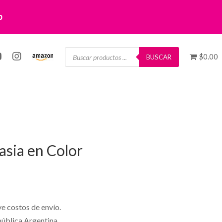
0
Búsqueda
$0.00
de
BUSCAR
productos
asia en Color
ye costos de envío.
pública Argentina.