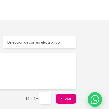
=
Enviar
14 + 1