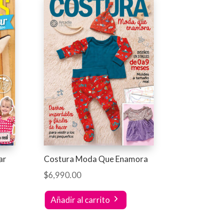
ar
Costura Moda Que Enamora
$
6,990.00
Añadir al carrito