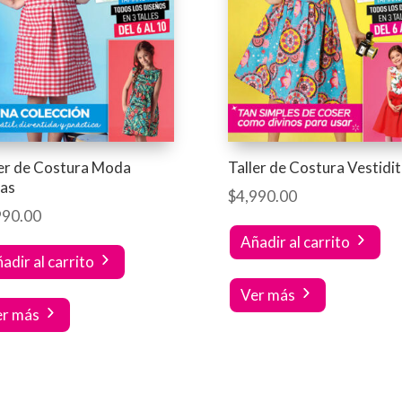
ler de Costura Moda
Taller de Costura Vestidi
as
$
4,990.00
990.00
Añadir al carrito
adir al carrito
Ver más
er más