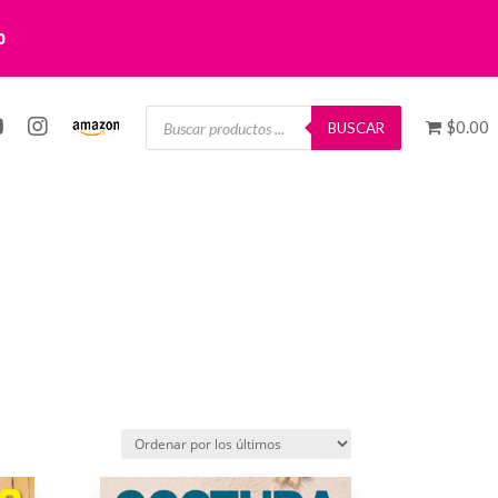
0
Búsqueda
$0.00
de
BUSCAR
productos