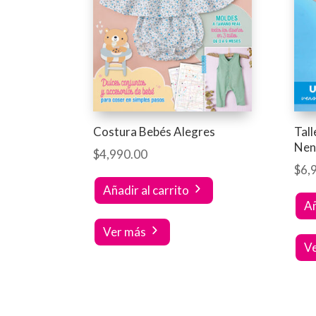
Costura Bebés Alegres
Tal
Nen
$
4,990.00
$
6,
Añadir al carrito
Añ
Ver más
V