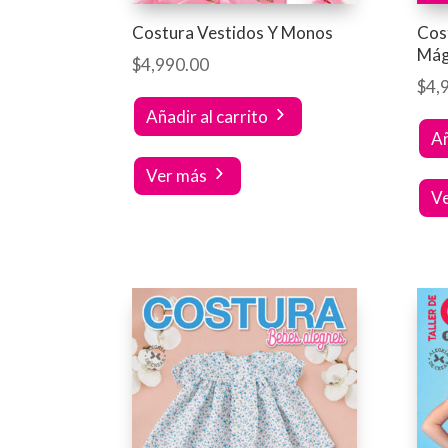
Costura Vestidos Y Monos
Cos
Mág
$
4,990.00
$
4,
Añadir al carrito
Añ
Ver más
V