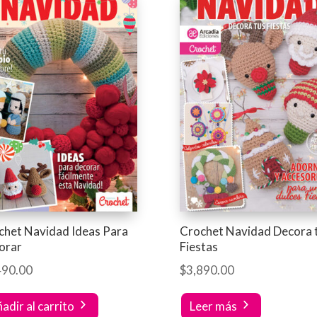
chet Navidad Ideas Para
Crochet Navidad Decora 
orar
Fiestas
490.00
$
3,890.00
adir al carrito
Leer más