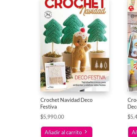
Crochet Navidad Deco
Cro
Festiva
Dec
$
5,990.00
$
5,
Añadir al carrito
Añ