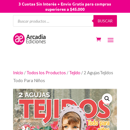
3 Cuotas Sin Interés + Envío Gratis para compras
superiores a $45.000
Búsqueda
BUSCAR
de
productos
Inicio
/
Todos los Productos
/
Tejido
/ 2 AgujasTejidos
Todo Para Niños