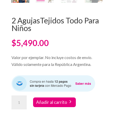
2 AgujasTejidos Todo Para
Niños
$
5,490.00
Valor por ejemplar. No incluye costos de envío.
Válido solamente para la República Argentina.
Compra en hasta
12 pagos
Saber más
sin tarjeta
con Mercado Pago
2
Añadir al carrito
AgujasTejidos
Todo