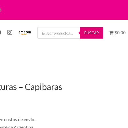
0
Búsqueda
$0.00
de
BUSCAR
productos
uras – Capibaras
ye costos de envío.
pública Argentina.