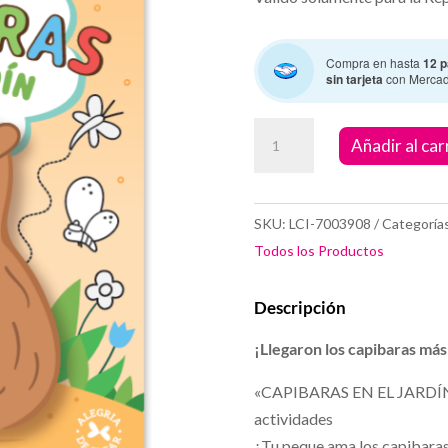
Compra en hasta
12 p
sin tarjeta
con Merca
Juegos
Añadir al car
y
Aventuras
-
SKU:
LCI-7003908
Categoría
Capibaras
Todos los Productos
cantidad
Descripción
¡Llegaron los capibaras más 
«CAPIBARAS EN EL JARDÍN» 
actividades
¿Tu peque ama los capibaras? 