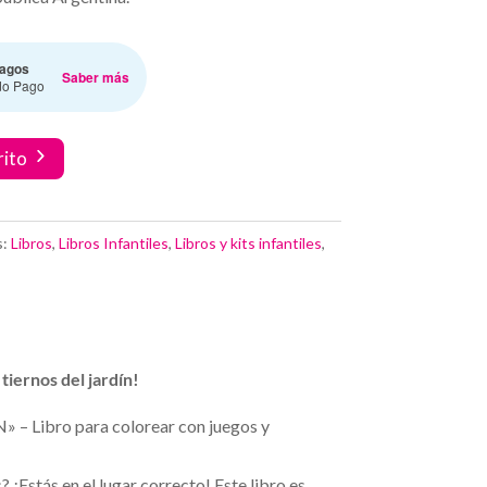
agos
Saber más
do Pago
rito
s:
Libros
,
Libros Infantiles
,
Libros y kits infantiles
,
tiernos del jardín!
– Libro para colorear con juegos y
¡Estás en el lugar correcto! Este libro es