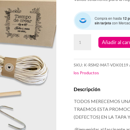
Compra en hasta
12 p
sin tarjeta
con Merca
kit
Añadir al car
macrame
arte
y
SKU:
K-RSM2-MAT-VDK0119
deco
los Productos
cantidad
Descripción
TODOS MERECEMOS UNA
TRAEMOS ESTA PROMOCI
(DEFECTOS) EN LA TAPA
¡Bienvenidas al fascinante 