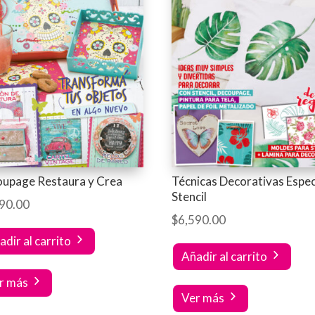
upage Restaura y Crea
Técnicas Decorativas Espec
Stencil
90.00
$
6,590.00
adir al carrito
Añadir al carrito
r más
Ver más