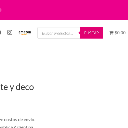
0
Búsqueda
$0.00
de
BUSCAR
productos
te y deco
ye costos de envío.
pública Argentina.