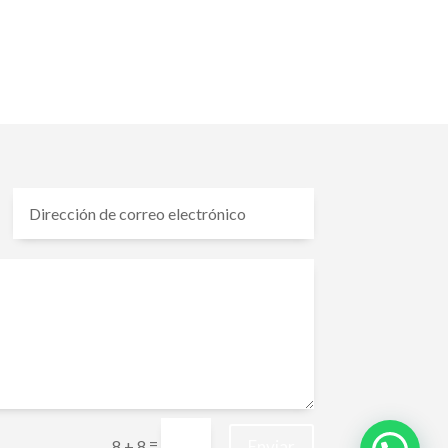
=
Enviar
8 + 8