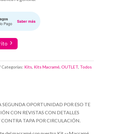
agos
Saber más
do Pago
rito
Categorías:
Kits
,
Kits Macramé
,
OUTLET
,
Todos
 SEGUNDA OPORTUNIDAD POR ESO TE
ÓN CON REVISTAS CON DETALLES
 Y CONTRA TAPA POR CIRCULACIÓN.
arte del macramé con nuestro Kit «»Macramé