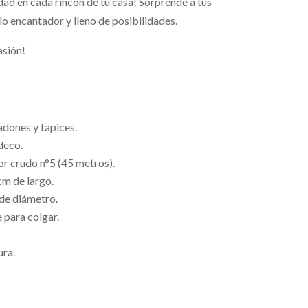
idad en cada rincón de tu casa! Sorprende a tus
lo encantador y lleno de posibilidades.
asión!
dones y tapices.
deco.
r crudo n°5 (45 metros).
cm de largo.
de diámetro.
 para colgar.
ura.