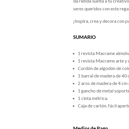
da rienda suelta a tu creativ
seres queridos con este rega
¡Inspira, crea y decora con p
SUMARIO
1 revista Macrame almoha
1 revista Macrame arte y 
Cordón de algodón de colo
1 barral de madera de 40 
2 aros de madera de 4 cm 
1 gancho de metal soporte
1 cinta métrica.
Caja de cartón, fácil apert
Medios de Pago