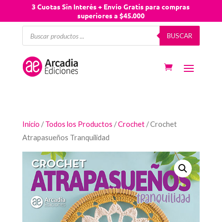
3 Cuotas Sin Interés + Envío Gratis para compras
superiores a $45.000
Búsqueda
BUSCAR
de
productos
Inicio
/
Todos los Productos
/
Crochet
/ Crochet
Atrapasueños Tranquilidad