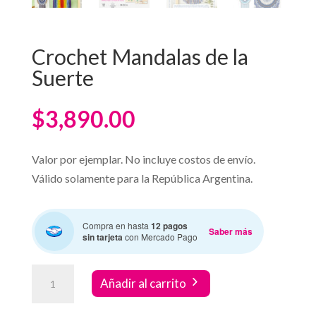
Crochet Mandalas de la
Suerte
$
3,890.00
Valor por ejemplar. No incluye costos de envío.
Válido solamente para la República Argentina.
Compra en hasta
12 pagos
Saber más
sin tarjeta
con Mercado Pago
Crochet
Añadir al carrito
Mandalas
de